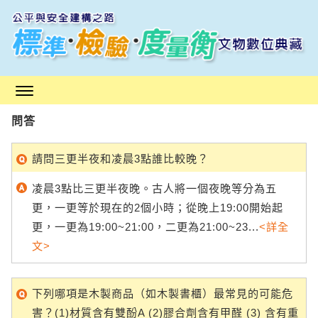
跳
到
主
要
內
容
區
問答
塊
請問三更半夜和凌晨3點誰比較晚？
凌晨3點比三更半夜晚。古人將一個夜晚等分為五
更，一更等於現在的2個小時；從晚上19:00開始起
更，一更為19:00~21:00，二更為21:00~23...
<詳全
文>
下列哪項是木製商品（如木製書櫃）最常見的可能危
害？(1)材質含有雙酚A (2)膠合劑含有甲醛 (3) 含有重