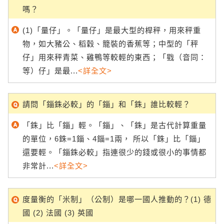
嗎？
(1)「量仔」。「量仔」是最大型的桿秤，用來秤重
物，如大豬公、稻穀、籠裝的香蕉等；中型的「秤
仔」用來秤青菜、雞鴨等較輕的東西；「戥（音同：
等）仔」是最...
<詳全文>
請問「錙銖必較」的「錙」和「銖」誰比較輕？
「銖」比「錙」輕。「錙」、「銖」是古代計算重量
的單位，6銖=1錙、4錙=1兩， 所以「銖」比「錙」
還要輕。「錙銖必較」指連很少的錢或很小的事情都
非常計...
<詳全文>
度量衡的「米制」（公制）是哪一國人推動的？(1) 德
國 (2) 法國 (3) 英國