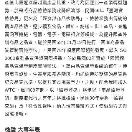
產值比重逐漸超越農產品比重，政府為因應此一產業轉型趨
勢，於是將商品檢驗業務收歸經濟部。民國56年「臺灣省
檢驗局」更名為「經濟部商品檢驗局」，檢驗業務由傳統的
農產品檢驗，逐步擴及食品、纖維、紡織、化工產品，並進
而涵蓋機械、電器、電子、電磁相容等領域。為提升國產外
銷商品之品質，遂於民國58年11月19日施行「國產商品品
質管制實施辦法」。民國78年順應國際趨勢發展，導入ISO
9000系列品質保證國際標準，並於民國80年實施「國際標
準品質保證制度實施辦法」，藉由品質保證系統的運作，使
廠商自設計、生產至服務各階段，均能維持所期望的品質系
統與品質水準，以提升其市場競爭力。之後，配合我國加入
WTO，民國89年起，以「驗證登錄」逐步以「商品驗證登
錄」制度取代行之有年之逐批檢驗。民國90年更將「監視
查驗」及「符合性聲明」納入現有檢驗方式，使檢驗方式與
國際接軌。
檢驗 大事年表