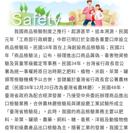
我國商品檢驗制度之推行，起源甚早。追本溯源，民國
元年「工商部行政綱要」中即已明訂於全國各重要口岸設立
商品檢驗局。民國18年首在上海創設商品檢驗局；民國21
年「商品檢驗法」公布，辦理進出口商品羼偽、毒害物資檢
驗及質量等級鑑定等事務。民國34年，台灣省行政長官公
署為統一事權將原日治時期之肥料、植物、米穀、茶葉、罐
頭等檢驗機構予以合併，並隸屬於臺灣省行政長官公署農林
處（民國38年12月20日改為臺灣省農林廳）。民國48年，
臺灣省政府為配合經濟發展，乃接受中央委託辦理商品進出
口檢驗業務，合併農林廳檢驗局與建設廳工業試驗所成立
「臺灣省檢驗局」。此時，我國的商品檢驗業務主要以肥
料、茶葉、罐頭、農藥、飼料、糖、香蕉、洋菇及動植物檢
疫等初級農產品出口檢驗為主。隨著工業的發展，我國工業