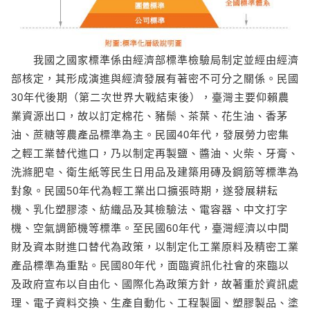
我國之國家標準係由經濟部標準檢驗局制定並經由經濟
部核定，其形成演進與經濟發展有著密不可分之關係。民國
30年代後期（第二次世界大戰結束後），臺灣主要仰賴農
業資源出口，故以訂定棉花、豬鬃、茶葉、花生油、香茅
油、蔗糖等農產品標準為主。民國40年代，發展勞力密集
之輕工業替代進口，乃以制定再製鹽、醬油、火柴、牙膏、
洗滌肥皂、衛生紙等民生日用品及建築用磚及鋼筋等標準為
對象。民國50年代為輕工業出口擴張時期，遂發展耕耘
機、乳化塑膠漆、紡織品及其檢驗法、電容器、中文打字
機、空氣調節機等標準。至民國60年代，臺灣經濟以中間
財及資本財進口替代為政策，以制定化工業原料及精密工業
產品標準為重點。民國80年代，面臨資訊化社會的來臨以
及政府宣布以自由化、國際化為政策方針，故著重於資訊處
理、電子資料交換、生產自動化、工程製圖、塑膠製品、塗