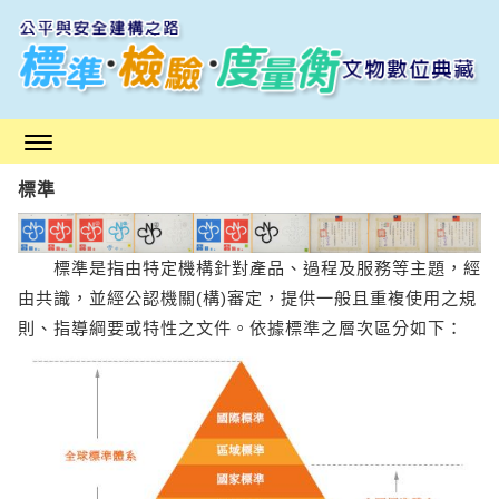
跳
到
主
要
內
容
區
標準
塊
標準是指由特定機構針對產品、過程及服務等主題，經
由共識，並經公認機關(構)審定，提供一般且重複使用之規
則、指導綱要或特性之文件。依據標準之層次區分如下：