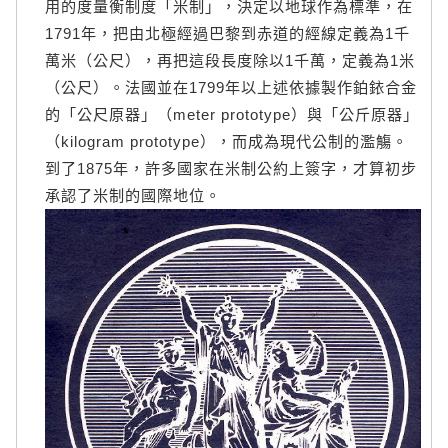
用的度量衡制度「米制」，決定以地球作為標準，在
1791年，把由北極經過巴黎到赤道的經線定義為1千
萬米（公尺），再把這段長度除以1千萬，定義為1米
（公尺）。法國並在1799年以上述依據製作鉑銥合金
的「公尺原器」（meter prototype）與「公斤原器」
（kilogram prototype），而成為現代公制的濫觴。
到了1875年，許多國家在米制公約上簽字，才算初步
承認了米制的國際地位。