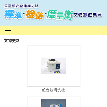
跳
到
主
要
內
容
區
文物史料
塊
超音波清洗機