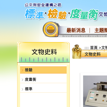
跳
到
主
要
內
最新消息
主題
容
區
塊
:::
:::
首頁
>
文
文物史料
檢驗
度量衡
標準