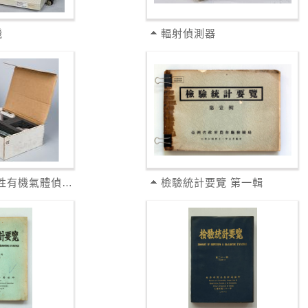
機
輻射偵測器
檢知器-揮發性有機氣體偵測器
檢驗統計要覽 第一輯