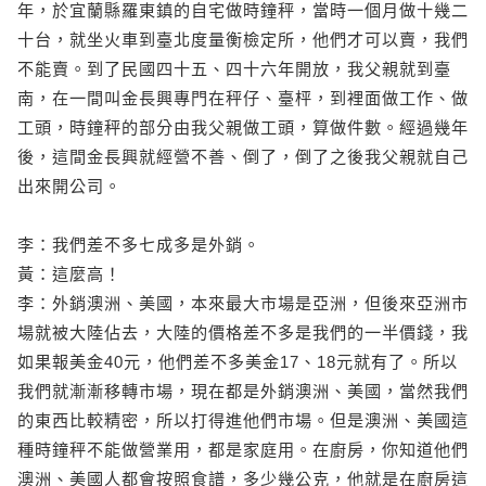
年，於宜蘭縣羅東鎮的自宅做時鐘秤，當時一個月做十幾二
十台，就坐火車到臺北度量衡檢定所，他們才可以賣，我們
不能賣。到了民國四十五、四十六年開放，我父親就到臺
南，在一間叫金長興專門在秤仔、臺枰，到裡面做工作、做
工頭，時鐘秤的部分由我父親做工頭，算做件數。經過幾年
後，這間金長興就經營不善、倒了，倒了之後我父親就自己
出來開公司。
李：我們差不多七成多是外銷。
黃：這麼高！
李：外銷澳洲、美國，本來最大市場是亞洲，但後來亞洲市
場就被大陸佔去，大陸的價格差不多是我們的一半價錢，我
如果報美金40元，他們差不多美金17、18元就有了。所以
我們就漸漸移轉市場，現在都是外銷澳洲、美國，當然我們
的東西比較精密，所以打得進他們市場。但是澳洲、美國這
種時鐘秤不能做營業用，都是家庭用。在廚房，你知道他們
澳洲、美國人都會按照食譜，多少幾公克，他就是在廚房這