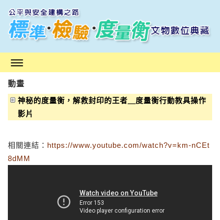
跳
到
主
要
內
容
區
動畫
塊
神秘的度量衡，解救封印的王者＿度量衡行動教具操作
影片
相關連結：
https://www.youtube.com/watch?v=km-nCEt
8dMM