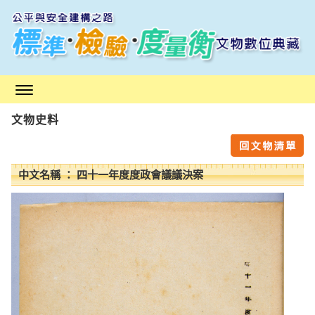
跳
到
主
要
內
容
區
文物史料
塊
中文名稱 ： 四十一年度度政會議議決案