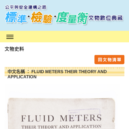
跳
到
主
要
內
容
區
文物史料
塊
中文名稱 ： FLUID METERS THEIR THEORY AND
APPLICATION