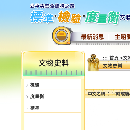
跳
到
主
要
內
最新消息
主題
容
區
塊
:::
:::
首頁
>
文
文物史料
檢驗
中文名稱 ： 平時成績
度量衡
標準