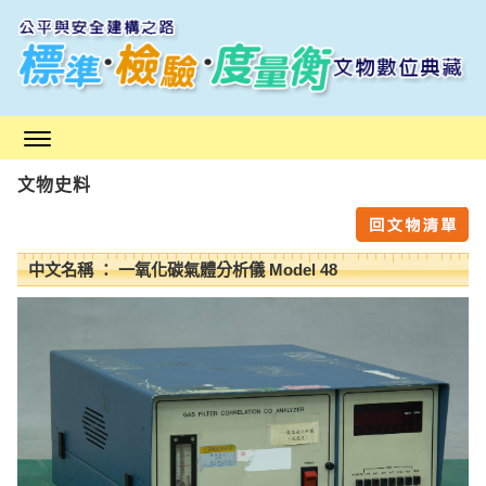
跳
到
主
要
內
容
區
文物史料
塊
中文名稱 ： 一氧化碳氣體分析儀 Model 48