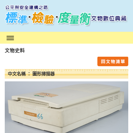
跳
到
主
要
內
容
區
文物史料
塊
中文名稱 ： 圖形掃描器