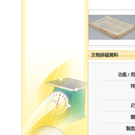
文物詳細資料
功能 / 
特
尺
類
製造