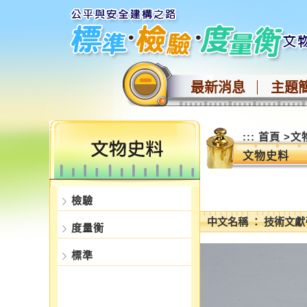
跳
到
主
要
內
最新消息
主題
容
區
塊
:::
:::
首頁
>
文
文物史料
檢驗
中文名稱 ： 技術文
度量衡
標準