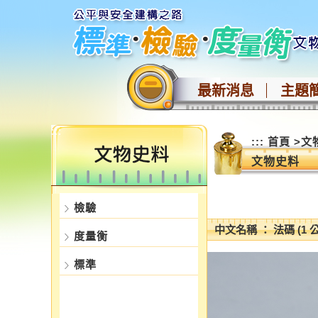
跳
到
主
要
內
最新消息
主題
容
區
塊
:::
:::
首頁
>
文
文物史料
檢驗
中文名稱 ： 法碼 (1 
度量衡
標準