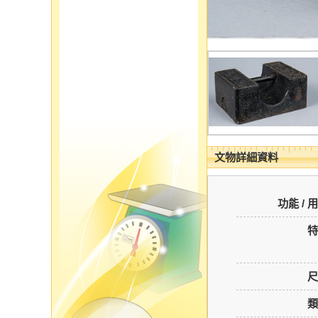
文物詳細資料
功能 / 
特
尺
類