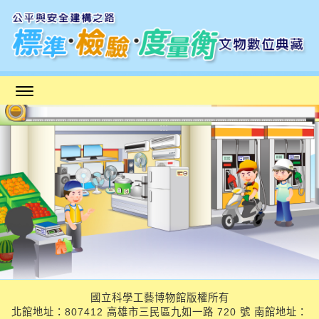
跳
到
主
要
內
容
區
:::
塊
國立科學工藝博物館版權所有
北館地址：807412 高雄市三民區九如一路 720 號 南館地址：