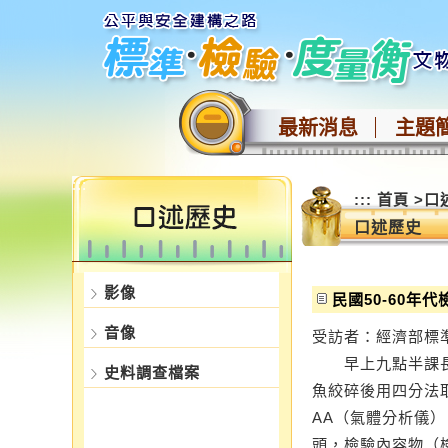
跳
到
主
要
內
最新消息
主題
容
區
塊
:::
:::
首頁
>
口
口述歷史
影像
民國50-60年
音像
受訪者：經濟部標
早上九點半課長就
史料調查檔案
魚絞碎後用四分法
AA（氣體分析儀
頭，檢驗內容物（