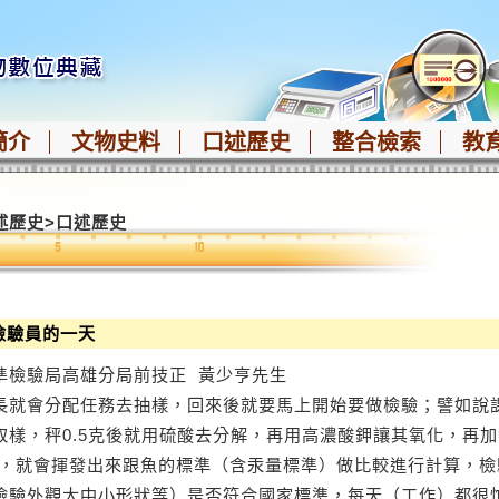
簡介
文物史料
口述歷史
整合檢索
教
述歷史
>
口述歷史
代檢驗員的一天
準檢驗局高雄分局前技正 黃少亨先生
會分配任務去抽樣，回來後就要馬上開始要做檢驗；譬如說課
取樣，秤0.5克後就用硫酸去分解，再用高濃酸鉀讓其氧化，再
），就會揮發出來跟魚的標準（含汞量標準）做比較進行計算，
檢驗外觀大中小形狀等）是否符合國家標準，每天（工作）都很