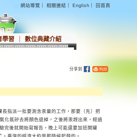
:::
網站導覽
｜
相關連結
｜
English
｜
回首頁
育學習
數位典藏介紹
分享到
長指派一批要測含汞量的工作，那要（先）把
加氯化氬矽去將顏色退掉，之後將汞趕出來，經過
檢驗完後就開始寫報告，晚上可能還要加班開罐
忙。臺灣的經濟大約是那時候起飛的。