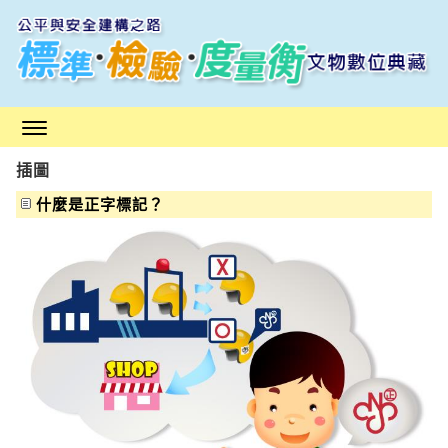
跳
到
主
要
內
容
區
插圖
塊
什麼是正字標記？