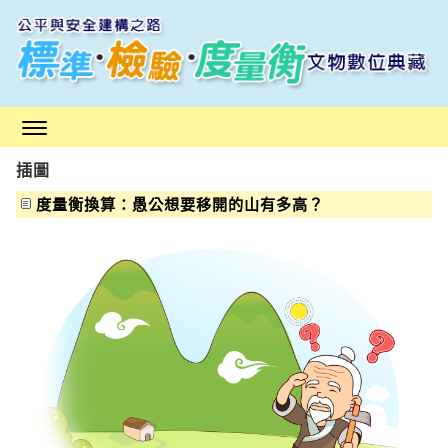
跳
到
主
要
內
容
區
插圖
塊
度量衡換算：愚公想要移開的山有多高？