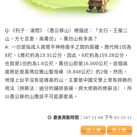
Q:《列子．湯問》〈愚公移山〉裡描述：「太行、王屋二
山，方七百里，高萬仞」。萬仞山有多高？
A: 一仞是指成人兩臂平伸時兩手之間的距離。周代時1仞為
8尺，1周尺約為19.91公分，因此，8尺約為159.28公分，
也就是1仞約為1.6公尺，萬仞山即是16,000公尺。這個高
度將近是喜瑪拉雅山聖母峰（8,848公尺）的2倍，然而，
地球上似乎沒有這樣高的山，主要是中國文學上常有誇飾的
用法（誇飾法：過分的鋪排張揚，誇大修飾的修辭法），所
以愚公移的山應該不可能那麼高。
最後異動時間：
107-11-08 下午 03:33:11