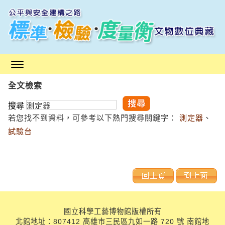
跳
到
主
要
內
容
區
全文檢索
塊
搜尋
若您找不到資料，可參考以下熱門搜尋關鍵字：
測定器
、
試驗台
國立科學工藝博物館版權所有
北館地址：807412 高雄市三民區九如一路 720 號 南館地