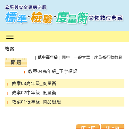
跳
到
主
要
內
容
區
教案
塊
|
低中高年級
|
國中
|
一般大眾
|
度量衡行動教具
標 題
教案04高年級_正字標記
教案03高年級_度量衡
教案02中年級_度量衡
教案01低年級_商品檢驗