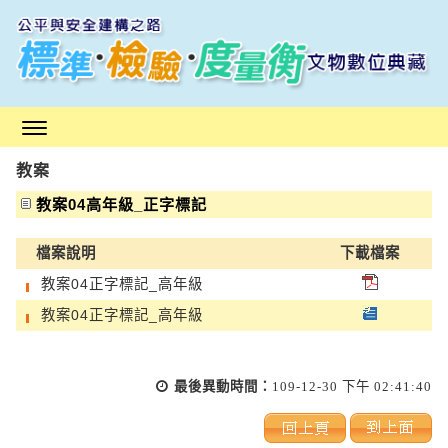
跳
到
主
要
內
容
區
教案
塊
教案04高年級_正字標記
檔案說明
下載檔案
教案04正字標記_高年級
教案04正字標記_高年級
最後異動時間：
109-12-30 下午 02:41:40