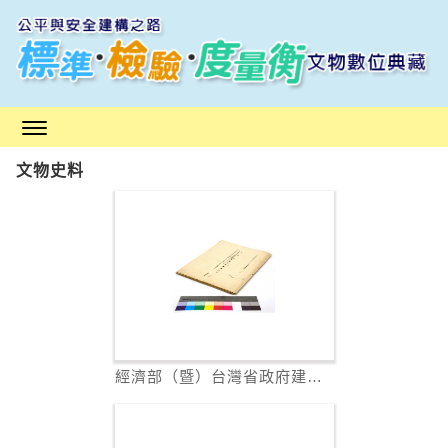
跳
到
主
要
內
容
區
文物史料
塊
經濟部（暨）台灣省政府建設廳 業務會報...