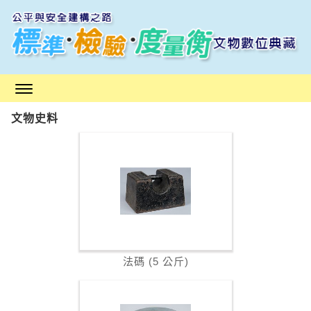
跳
到
主
要
內
容
區
文物史料
塊
法碼 (5 公斤)