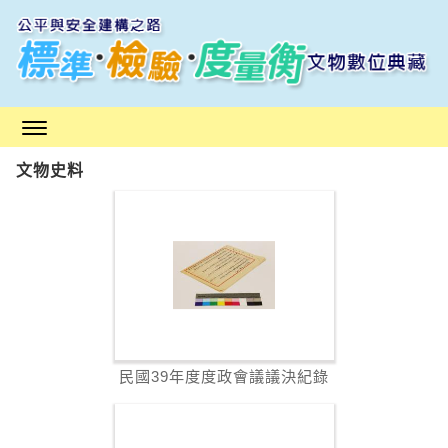
跳
到
主
要
內
容
區
文物史料
塊
民國39年度度政會議議決紀錄