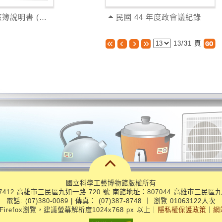
平時成績考核簿說明書 (工作紀錄)
民國 44 年度政會議紀錄
13/31
頁
國立科學工藝博物館版權所有
412 高雄市三民區九如一路 720 號 南館地址：807044 高雄市三民區九
電話: (07)380-0089 | 傳真： (07)387-8748
｜
瀏覽 01063122人次
、Firefox瀏覽，建議螢幕解析度1024x768 px 以上
｜
隱私權保護政策
｜
網