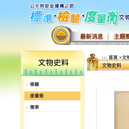
跳
到
主
要
內
最新消息
主題
容
區
塊
:::
:::
首頁
>
文
文物史料
檢驗
度量衡
標準