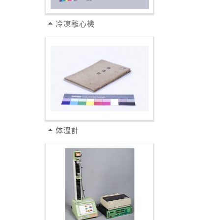
冷凍離心機
体溫計