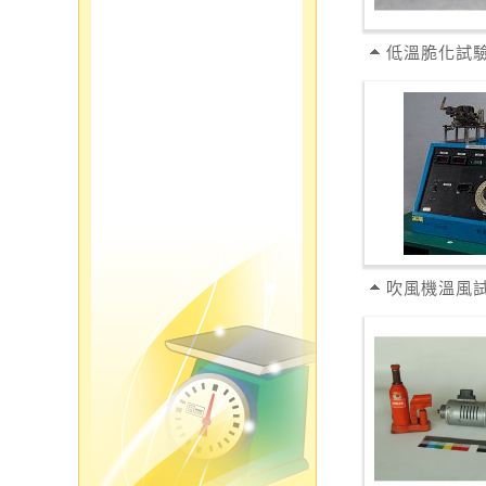
低溫脆化試
吹風機溫風