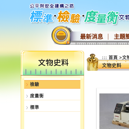
跳
到
主
要
內
最新消息
主題
容
區
塊
:::
:::
首頁
>
文
文物史料
檢驗
度量衡
標準