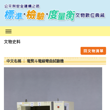
跳
到
主
要
內
容
區
文物史料
塊
中文名稱 ： 電熨斗電線彎曲試驗機