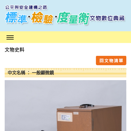
跳
到
主
要
內
容
區
文物史料
塊
中文名稱 ： 一般顯微鏡