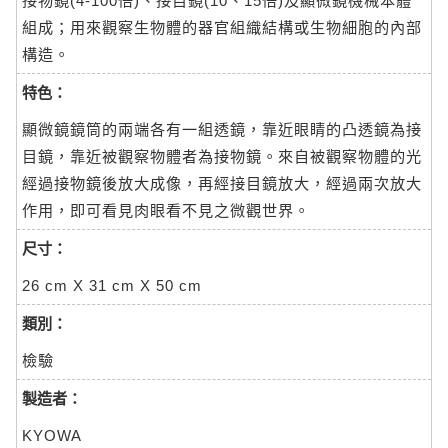
接物鏡(4-100倍)、接目鏡(10、15倍)及顯微鏡機械本體
組成；用來觀察生物體的器官組織結構或生物細胞的內部
構造。
特色：
顯微鏡鏡筒的兩端各有一組透鏡，靠近眼睛的凸透鏡為接
目鏡，靠近被觀察物體者為接物鏡。來自被觀察物體的光
經過接物鏡後放大成像，再經接目鏡放大，經過兩次放大
作用，即可看見肉眼看不見之微觀世界。
尺寸：
26 cm X 31 cm X 50 cm
類別：
檢驗
製造者：
KYOWA