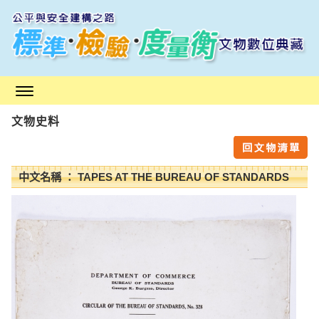
跳
到
主
要
內
容
區
文物史料
塊
中文名稱 ： TAPES AT THE BUREAU OF STANDARDS