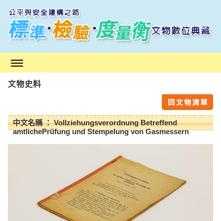
跳
到
主
要
內
容
區
文物史料
塊
中文名稱 ： Vollziehungsverordnung Betreffend
amtlichePrüfung und Stempelung von Gasmessern