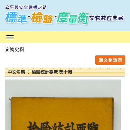
跳
到
主
要
內
容
區
文物史料
塊
中文名稱 ： 檢驗統計要覽 第十輯