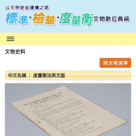
跳
到
主
要
內
容
區
文物史料
塊
中文名稱 ： 度量衡法英文版