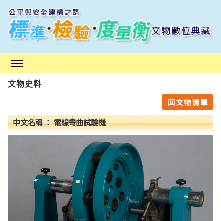
跳
到
主
要
內
容
區
文物史料
塊
中文名稱 ： 電線彎曲試驗機