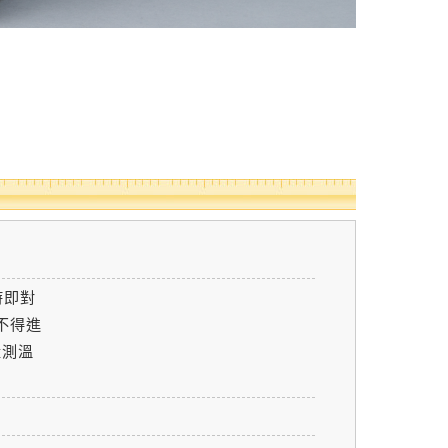
時即對
不得進
量測溫