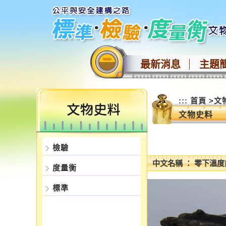
跳
到
主
要
內
最新消息
主題
容
區
塊
:::
:::
首頁
>
文
文物史料
檢驗
中文名稱 ： 零下溫度
度量衡
標準