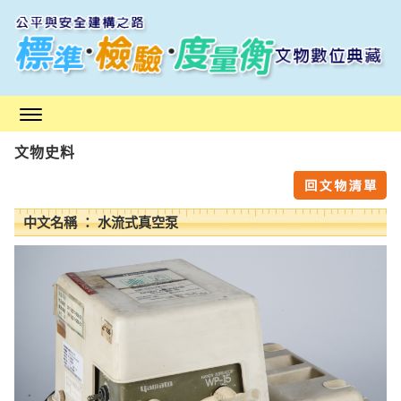
跳
到
主
要
內
容
區
文物史料
塊
中文名稱 ： 水流式真空泵