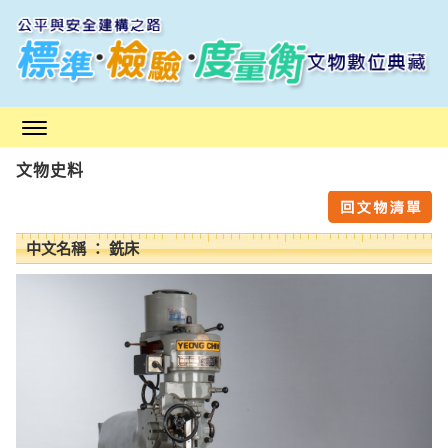
跳
到
主
要
內
容
區
文物史料
塊
中文名稱 ： 銑床